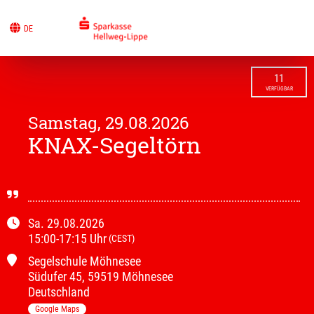
DE
11
VERFÜGBAR
Samstag, 29.08.2026
KNAX-Segeltörn
Sa.
29.08.2026
15:00
-
17:15
Uhr
(CEST)
Segelschule Möhnesee
Südufer
45
,
59519 Möhnesee
Deutschland
Google Maps