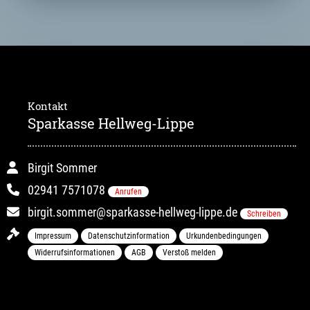
Kontakt
Sparkasse Hellweg-Lippe
Birgit Sommer
02941 7571078
Anrufen
birgit.sommer@sparkasse-hellweg-lippe.de
Schreiben
Impressum
Datenschutzinformation
Urkundenbedingungen
Widerrufsinformationen
AGB
Verstoß melden