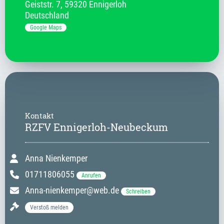
Geiststr.
7
,
59320 Ennigerloh
Deutschland
Google Maps
Kontakt
RZFV Ennigerloh-Neubeckum
Anna Nienkemper
01711806055
Anrufen
Anna-nienkemper@web.de
Schreiben
Verstoß melden