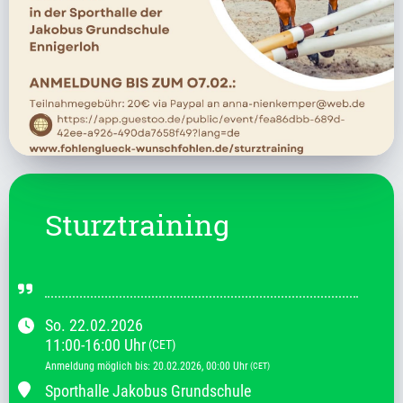
Sturztraining
So.
22.02.2026
11:00
-
16:00
Uhr
(CET)
Anmeldung möglich bis
:
20.02.2026
, 00:00
Uhr
(CET)
Sporthalle Jakobus Grundschule