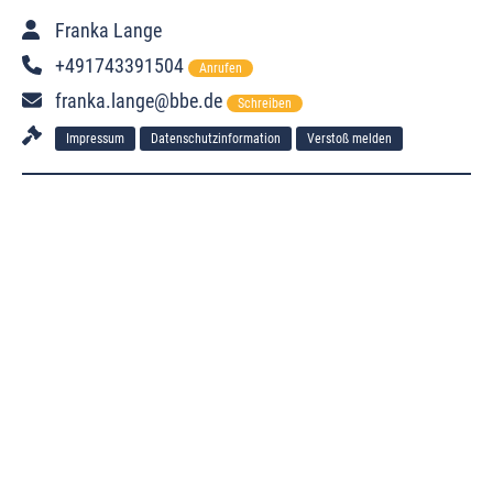
Franka Lange
+491743391504
Anrufen
franka.lange@bbe.de
Schreiben
Impressum
Datenschutzinformation
Verstoß melden