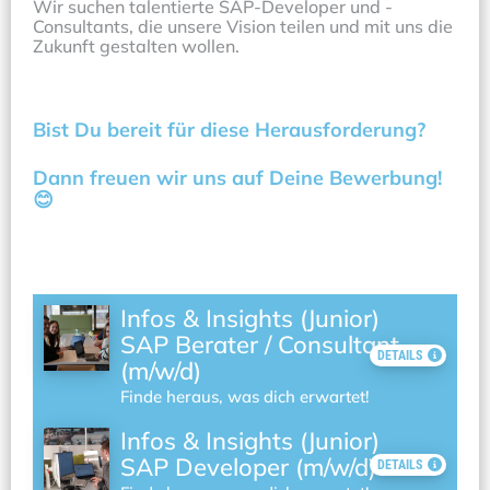
Wir suchen talentierte SAP-Developer und - 
Consultants, die unsere Vision teilen und mit uns die 
Zukunft gestalten wollen.
Bist Du bereit für diese Herausforderung? 
Dann freuen wir uns auf Deine Bewerbung!
😊
Infos & Insights (Junior)
SAP Berater / Consultant
DETAILS
(m/w/d)
Finde heraus, was dich erwartet!
Infos & Insights (Junior)
SAP Developer (m/w/d)
DETAILS