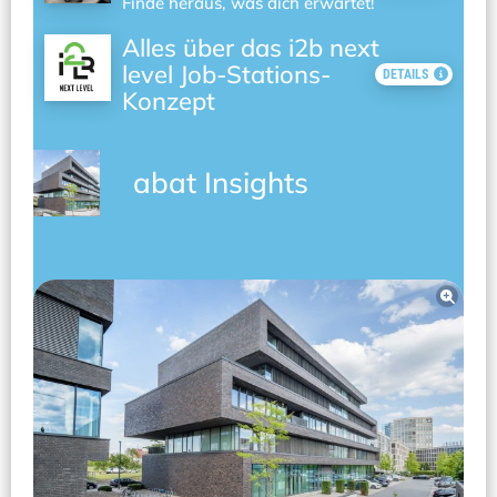
Finde heraus, was dich erwartet!
Alles über das i2b next
level Job-Stations-
DETAILS
Konzept
abat Insights