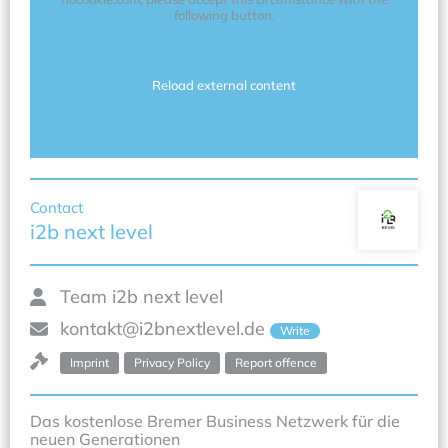
following button.
Reload external content
Contact
i2b next level
Team i2b next level
kontakt@i2bnextlevel.de
Write
Imprint
Privacy Policy
Report offence
Das kostenlose Bremer Business Netzwerk für die 
neuen Generationen