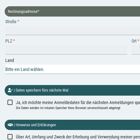
Rechnungsadresse
*
Straße
PLZ
Ort
Land
Bitte ein Land wählen.
|
Daten speichern fürs nächste Mal
Ja, ich möchte meine Anmeldedaten für die nächsten Anmeldungen sp
Die Daten werden im lokalen Speicher Ihres Browser unverschlüsselt abgelegt
|
Hinweise und Erklärungen
Über Art, Umfang und Zweck der Erhebung und Verwendung meiner person