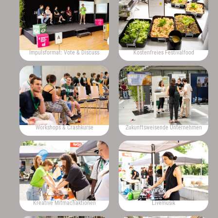
Impulsformat: Vote & Discuss
Kostenfreies Festivalfood
Workshops & Crashkurse
Zukunftsweisende Unternehmen
Kreative Mitmachaktionen
Livemusik