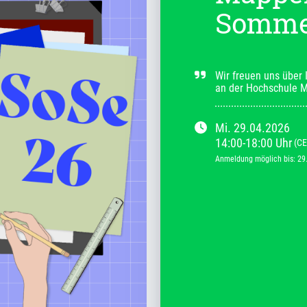
Somme
Wir freuen uns über 
an der Hochschule M
Mi.
29.04.2026
14:00
-
18:00
Uhr
(CE
Anmeldung möglich bis
:
29