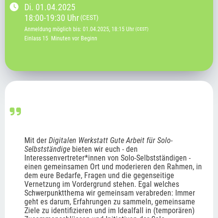
Di.
01.04.2025
18:00
-
19:30
Uhr
(CEST)
Anmeldung möglich bis
:
01.04.2025
, 18:15
Uhr
(CEST)
Einlass 15  Minuten vor Beginn
Mit der 
Digitalen Werkstatt Gute Arbeit für Solo-
Selbstständige 
bieten wir euch - den 
Interessenvertreter*innen von Solo-Selbstständigen - 
einen gemeinsamen Ort und moderieren den Rahmen, in 
dem eure Bedarfe, Fragen und die gegenseitige 
Vernetzung im Vordergrund stehen. Egal welches 
Schwerpunktthema wir gemeinsam verabreden: Immer 
geht es darum, Erfahrungen zu sammeln, gemeinsame 
Ziele zu identifizieren und im Idealfall in (temporären) 