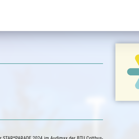
er STAR*PARADE 2024 im Audimax der BTU Cottbus-