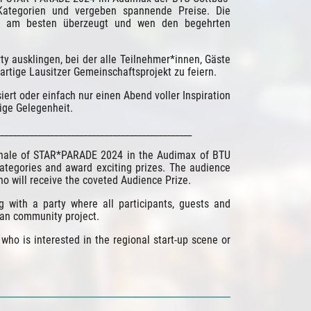
Kategorien und vergeben spannende Preise. Die 
ee am besten überzeugt und wen den begehrten 
y ausklingen, bei der alle Teilnehmer*innen, Gäste 
tige Lausitzer Gemeinschaftsprojekt zu feiern.
ert oder einfach nur einen Abend voller Inspiration 
ige Gelegenheit.
______________________________________________
inale of STAR*PARADE 2024 in the Audimax of BTU 
ategories and award exciting prizes. The audience 
ho will receive the coveted Audience Prize.
 with a party where all participants, guests and 
ian community project.
o is interested in the regional start-up scene or 