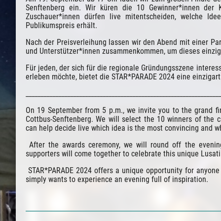
Senftenberg ein. Wir küren die 10 Gewinner*innen der 
Zuschauer*innen dürfen live mitentscheiden, welche Id
Publikumspreis erhält.
Nach der Preisverleihung lassen wir den Abend mit einer Part
und Unterstützer*innen zusammenkommen, um dieses einzigar
Für jeden, der sich für die regionale Gründungsszene interessi
erleben möchte, bietet die STAR*PARADE 2024 eine einzigart
__________________________________________________________________
On 19 September from 5 p.m., we invite you to the grand f
Cottbus-Senftenberg. We will select the 10 winners of the c
can help decide live which idea is the most convincing and w
 After the awards ceremony, we will round off the evening
supporters will come together to celebrate this unique Lusat
 STAR*PARADE 2024 offers a unique opportunity for anyone wh
simply wants to experience an evening full of inspiration.