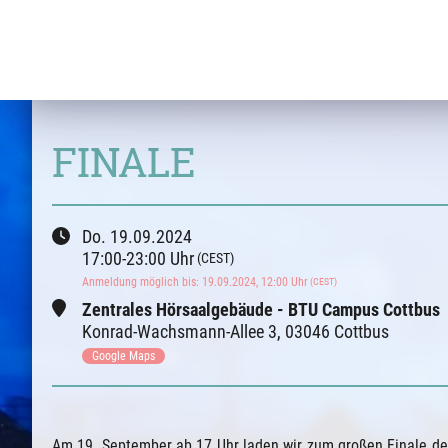
FINALE
Do.
19.09.2024
17:00
-
23:00
Uhr
(CEST)
Anmeldung möglich bis
:
19.09.2024
, 12:00
Uhr
(CEST)
Zentrales Hörsaalgebäude - BTU Campus Cottbus
Konrad-Wachsmann-Allee
3
,
03046 Cottbus
Google Maps
Am 19. September ab 17 Uhr laden wir zum großen Finale d