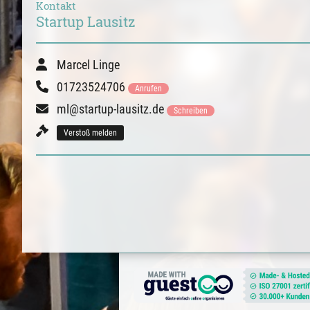
Kontakt
Startup Lausitz
Marcel Linge
01723524706
Anrufen
ml@startup-lausitz.de
Schreiben
Verstoß melden