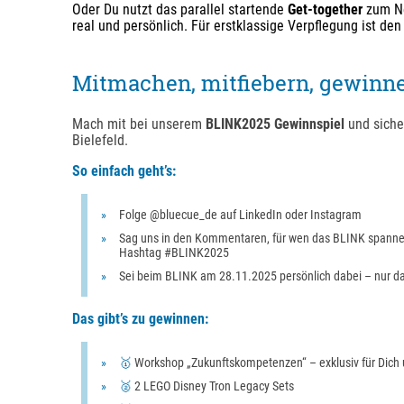
Oder Du nutzt das parallel startende
Get-together
zum Ne
real und persönlich. Für erstklassige Verpflegung ist de
Mitmachen, mitfiebern, gewinn
Mach mit bei unserem
BLINK2025 Gewinnspiel
und sicher
Bielefeld.
So einfach geht’s:
Folge
@bluecue_de
auf LinkedIn oder Instagram
Sag uns in den Kommentaren, für wen das BLINK spanne
Hashtag #BLINK2025
Sei beim BLINK am 28.11.2025 persönlich dabei – nur d
Das gibt’s zu gewinnen:
🥇
Workshop „Zukunftskompetenzen“ – exklusiv für Dich 
🥈
2 LEGO Disney Tron Legacy Sets