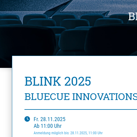
B
BLINK 2025
BLUECUE INNOVATIONS
Fr.
28.11.2025
Ab
11:00
Uhr
Anmeldung möglich bis
:
28.11.2025
, 11:00
Uhr