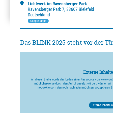
Lichtwerk im Ravensberger Park
Ravensberger Park
7
,
33607 Bielefeld
Deutschland
Google Maps
Das BLINK 2025 steht vor der Tü
Externe Inhalte
An dieser Stelle wurde das Laden einer Ressource von www.yo
möglicherweise durch den Aufruf gesetzt würden, können wir 
nocookie.com dennoch nachladen möchten, akzeptieren Sie
Externe Inhalte 