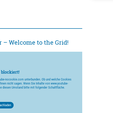
r – Welcome to the Grid!
 blockiert!
utube-nocookie.com unterbunden. Ob und welche Cookies
Ihnen nicht sagen. Wenn Sie Inhalte von www.youtube-
 diesen Umstand bitte mit folgender Schaltfläche.
nachladen