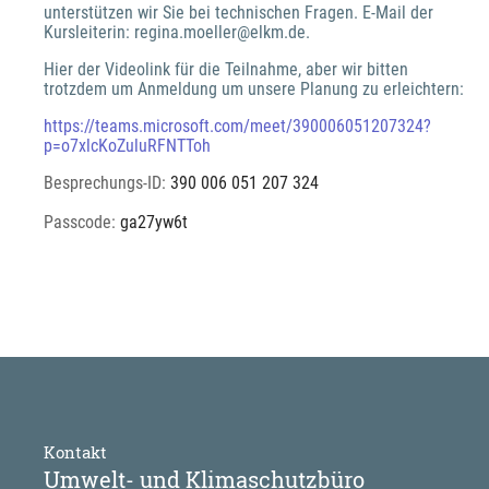
unterstützen wir Sie bei technischen Fragen. E-Mail der 
Kursleiterin: regina.moeller@elkm.de.
Hier der Videolink für die Teilnahme, aber wir bitten 
trotzdem um Anmeldung um unsere Planung zu erleichtern:
https://teams.microsoft.com/meet/390006051207324?
p=o7xlcKoZuluRFNTToh
Besprechungs-ID: 
390 006 051 207 324 
Passcode: 
ga27yw6t 
Kontakt
Umwelt- und Klimaschutzbüro