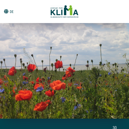
DE
30