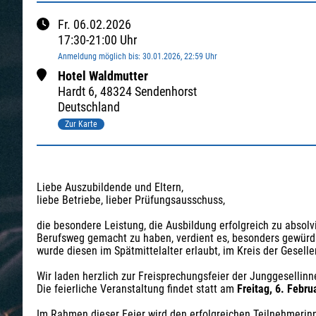
Fr.
06.02.2026
17:30
-
21:00
Uhr
Anmeldung möglich bis
:
30.01.2026
, 22:59
Uhr
Hotel Waldmutter
Hardt
6
,
48324 Sendenhorst
Deutschland
Zur Karte
Liebe Auszubildende und Eltern, 
liebe Betriebe, lieber Prüfungsausschuss,
die besondere Leistung, die Ausbildung erfolgreich zu absolv
Berufsweg gemacht zu haben, verdient es, besonders gewürdig
wurde diesen im Spätmittelalter erlaubt, im Kreis der Gesell
Wir laden herzlich zur Freisprechungsfeier der Junggesellin
Die feierliche Veranstaltung findet statt am 
Freitag, 6. Febru
Im Rahmen dieser Feier wird den erfolgreichen Teilnehmerin