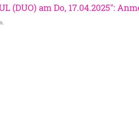
UL (DUO) am Do, 17.04.2025": An
ch.