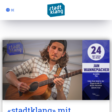
DE
«stadtklang» mit