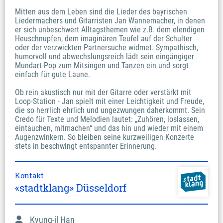
Mitten aus dem Leben sind die Lieder des bayrischen 
Liedermachers und Gitarristen Jan Wannemacher, in denen 
er sich unbeschwert Alltagsthemen wie z.B. dem elendigen 
Heuschnupfen, dem imaginären Teufel auf der Schulter 
oder der verzwickten Partnersuche widmet. Sympathisch, 
humorvoll und abwechslungsreich lädt sein eingängiger 
Mundart-Pop zum Mitsingen und Tanzen ein und sorgt 
einfach für gute Laune.

Ob rein akustisch nur mit der Gitarre oder verstärkt mit 
Loop-Station - Jan spielt mit einer Leichtigkeit und Freude, 
die so herrlich ehrlich und ungezwungen daherkommt. Sein 
Credo für Texte und Melodien lautet: „Zuhören, loslassen, 
eintauchen, mitmachen“ und das hin und wieder mit einem 
Augenzwinkern. So bleiben seine kurzweiligen Konzerte 
stets in beschwingt entspannter Erinnerung.
Kontakt
«stadtklang» Düsseldorf
Kyung-il Han