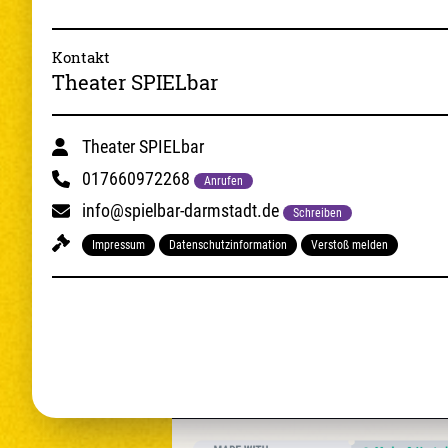
Kontakt
Theater SPIELbar
Theater SPIELbar
017660972268
Anrufen
info@spielbar-darmstadt.de
Schreiben
Impressum
Datenschutzinformation
Verstoß melden