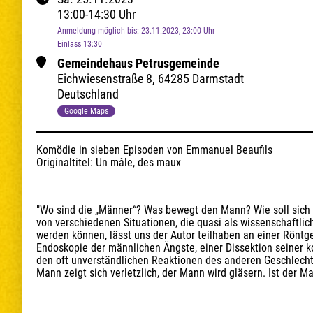
13:00
-
14:30
Uhr
Anmeldung möglich bis
:
23.11.2023
, 23:00
Uhr
Einlass 13:30
Gemeindehaus Petrusgemeinde
Eichwiesenstraße
8
,
64285 Darmstadt
Deutschland
Google Maps
Komödie in sieben Episoden von Emmanuel Beaufils

Originaltitel: Un mâle, des maux
"Wo sind die „Männer“? Was bewegt den Mann? Wie soll sich 
von verschiedenen Situationen, die quasi als wissenschaftl
werden können, lässt uns der Autor teilhaben an einer Röntg
Endoskopie der männlichen Ängste, einer Dissektion seiner 
den oft unverständlichen Reaktionen des anderen Geschlechts
Mann zeigt sich verletzlich, der Mann wird gläsern. Ist der 