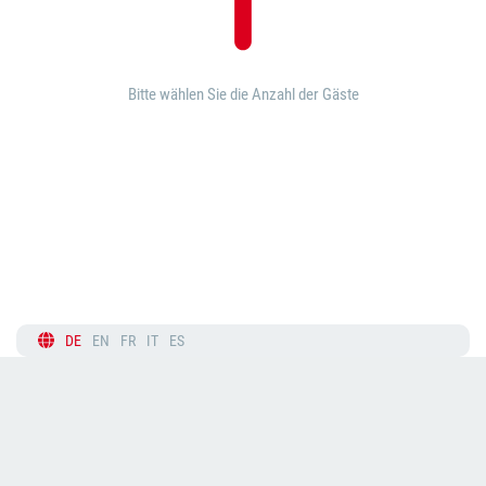
Bitte wählen Sie die Anzahl der Gäste
DE
EN
FR
IT
ES