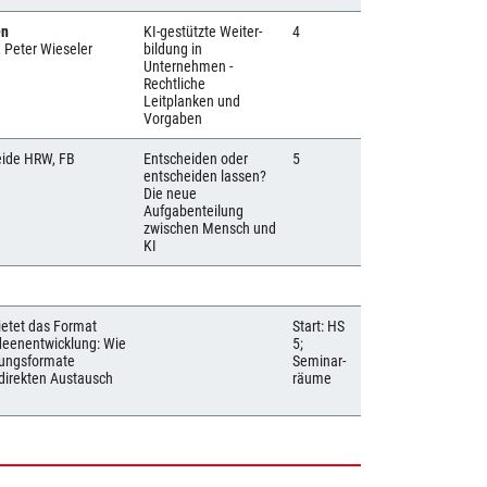
en
KI-gestützte Weiter-
4
& Peter Wieseler
bildung in
Unternehmen -
Rechtliche
Leitplanken und
Vorgaben
beide HRW, FB
Entscheiden oder
5
entscheiden lassen?
Die neue
Aufgabenteilung
zwischen Mensch und
KI
ietet das Format
Start: HS
deenentwicklung: Wie
5;
dungsformate
Seminar-
 direkten Austausch
räume