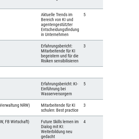
Aktuelle Trends im
5
Bereich von KI und
agentengestützter
Entscheidungsfindung
in Unternehmen
Erfahrungsbericht:
3
Mitarbeitende für KI
begeistern und für die
Risiken sensibilisieren
Erfahrungsbericht: KI-
5
Einführung bei
Wasserversorgern
tl.Verwaltung NRW)
Mitarbeitende für KI
3
schulen: Best practice
RW, FB Wirtschaft)
Future Skills lernen im
4
Dialog mit KI:
Weiterbildung neu
gedacht