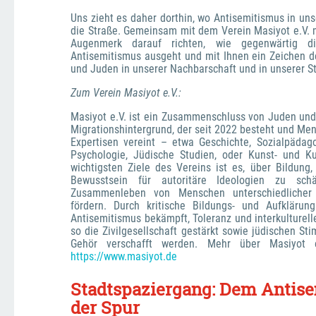
Uns zieht es daher dorthin, wo Antisemitismus in uns
die Straße. Gemeinsam mit dem Verein Masiyot e.V. m
Augenmerk darauf richten, wie gegenwärtig di
Antisemitismus ausgeht und mit Ihnen ein Zeichen der
und Juden in unserer Nachbarschaft und in unserer St
Zum Verein Masiyot e.V.:
Masiyot e.V. ist ein Zusammenschluss von Juden und
Migrationshintergrund, der seit 2022 besteht und Men
Expertisen vereint – etwa Geschichte, Sozialpädagog
Psychologie, Jüdische Studien, oder Kunst- und Kul
wichtigsten Ziele des Vereins ist es, über Bildung, 
Bewusstsein für autoritäre Ideologien zu schä
Zusammenleben von Menschen unterschiedlicher 
fördern. Durch kritische Bildungs- und Aufklärungs
Antisemitismus bekämpft, Toleranz und interkulturell
so die Zivilgesellschaft gestärkt sowie jüdischen St
https://www.masiyot.de
Stadtspaziergang: Dem Antise
der Spur