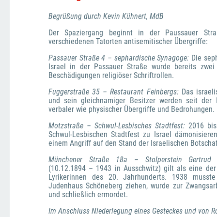
Begrüßung durch Kevin Kühnert, MdB
Der Spaziergang beginnt in der Paussauer Stra
verschiedenen Tatorten antisemitischer Übergriffe:
Passauer Straße 4 – sephardische Synagoge:
Die sep
Israel in der Passauer Straße wurde bereits zwei 
Beschädigungen religiöser Schriftrollen.
Fuggerstraße 35 – Restaurant Feinbergs: 
Das israel
und sein gleichnamiger Besitzer werden seit der E
verbaler wie physischer Übergriffe und Bedrohungen. 
Motzstraße – Schwul-Lesbisches Stadtfest:
2016 bi
Schwul-Lesbischen Stadtfest zu Israel dämonisiere
einem Angriff auf den Stand der Israelischen Botschaf
Münchener Straße 18a 
–
 Stolperstein Gertrud
(10.12.1894 – 1943 in Ausschwitz) gilt als eine de
Lyrikerinnen des 20. Jahrhunderts. 1938 musste
Judenhaus Schöneberg ziehen, wurde zur Zwangsarbeit
und schließlich ermordet.
Im Anschluss Niederlegung eines Gesteckes und von R