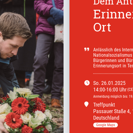
Dem Anti
Erinne
Ort
Anlässlich des Inter
Nationalsozialismus 
Bürgerinnen und Bür
Erinnerungsort in T
So.
26.01.2025
14:00
-
16:00
Uhr
(CE
Anmeldung möglich bis
:
19
Treffpunkt
Passauer Staße
4
,
Deutschland
Google Maps