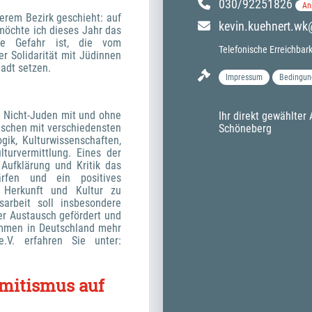
030/92251826
An
erem Bezirk geschieht: auf 
kevin.kuehnert.w
öchte ich dieses Jahr das 
e Gefahr ist, die vom 
Telefonische Erreichbar
 Solidarität mit Jüdinnen 
adt setzen. 
Impressum
Bedingun
 Nicht-Juden mit und ohne 
Ihr direkt gewählte
schen mit verschiedensten 
Schöneberg
ik, Kulturwissenschaften, 
turvermittlung. Eines der 
Aufklärung und Kritik das 
rfen und ein positives 
Herkunft und Kultur zu 
arbeit soll insbesondere 
er Austausch gefördert und 
immen in Deutschland mehr 
Gehör verschafft werden. Mehr über Masiyot e.V. erfahren Sie unter: 
mitismus auf 