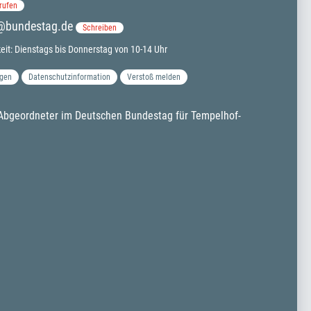
rufen
k@bundestag.de
Schreiben
keit: Dienstags bis Donnerstag von 10-14 Uhr
gen
Datenschutzinformation
Verstoß melden
r Abgeordneter im Deutschen Bundestag für Tempelhof-