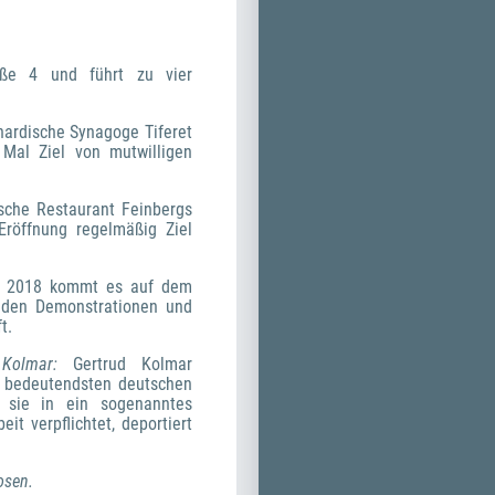
ße 4 und führt zu vier 
hardische Synagoge Tiferet 
Mal Ziel von mutwilligen 
ische Restaurant Feinbergs 
röffnung regelmäßig Ziel 
s 2018 kommt es auf dem 
nden Demonstrationen und 
t. 
 Kolmar: 
Gertrud Kolmar 
r bedeutendsten deutschen 
 sie in ein sogenanntes 
 verpflichtet, deportiert 
osen.