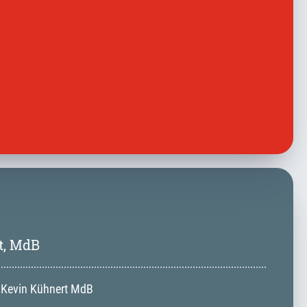
t, MdB
 Kevin Kühnert MdB