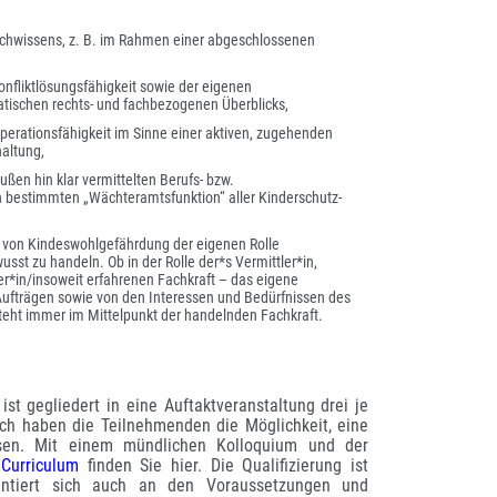
achwissens, z. B. im Rahmen einer abgeschlossenen 
nfliktlösungsfähigkeit sowie der eigenen 
atischen rechts- und fachbezogenen Überblicks,
erationsfähigkeit im Sinne einer aktiven, zugehenden 
haltung,
ßen hin klar vermittelten Berufs- bzw. 
h bestimmten „Wächteramtsfunktion“ aller Kinderschutz-
n von Kindeswohlgefährdung der eigenen Rolle 
 zu handeln. Ob in der Rolle der*s Vermittler*in, 
r*in/insoweit erfahrenen Fachkraft – das eigene 
Aufträgen sowie von den Interessen und Bedürfnissen des 
steht immer im Mittelpunkt der handelnden Fachkraft.
st gegliedert in eine Auftaktveranstaltung drei je 
ch haben die Teilnehmenden die Möglichkeit, eine 
sen. Mit einem mündlichen Kolloquium und der 
Curriculum
 finden Sie hier. Die Qualifizierung ist 
ientiert sich auch an den Voraussetzungen und 