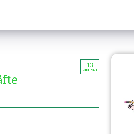
13
VERFÜGBAR
fte