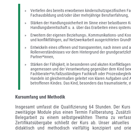
Vertiefen des bereits erworbenen kinderschutzspezifischen F
Fachausbildung und/oder über mehrjährige Berufserfahrung, 
Stärken der Handlungssicherheit im Sinne einer belastbaren Ko
Handlungsbereitschaft u. a. über das Erarbeiten eines system
Erweitern der eigenen Beziehungs-, Kommunikations- und Koop
und konfliktfähigen, auf Netzwerkarbeit ausgerichteten Grund
Entwickeln eines offenen und transparenten, nach innen und au
Rollenverständnisses vor dem Hintergrund der grundgesetzlic
Partner*innen,
Stärken der Fähigkeit, in besonderen und akuten Konfliktlage
angemessen und der Verantwortung gegenüber dem Kind bewusst
Fachberater*in/fallzuständigen Fachkraft oder Prozessbegleite
Handeln ist gleichermaßen geleitet von klaren Aufgaben und 
betroffenen Kindes. Das Kind, besonders das traumatisierte, 
Kursumfang und Methodik
Insgesamt umfasst die Qualifizierung 64 Stunden. Der Kurs i
zweitägige Module plus einen Termin Fallberatung. Zusätzli
Belegarbeit zu einem selbstgewählten Thema zu verfas
Zertifikatsübergabe schließt der Kurs ab. Unser aktuelles
didaktisch und methodisch vielfältig konzipiert und or