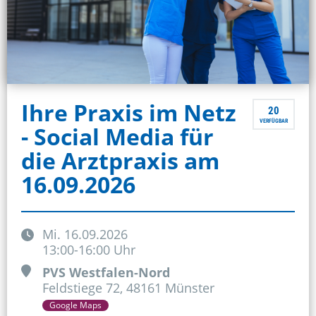
Ihre Praxis im Netz
20
VERFÜGBAR
- Social Media für
die Arztpraxis​ am
16.09.2026
Mi.
16.09.2026
13:00
-
16:00
Uhr
PVS Westfalen-Nord
Feldstiege
72
,
48161 Münster
Google Maps