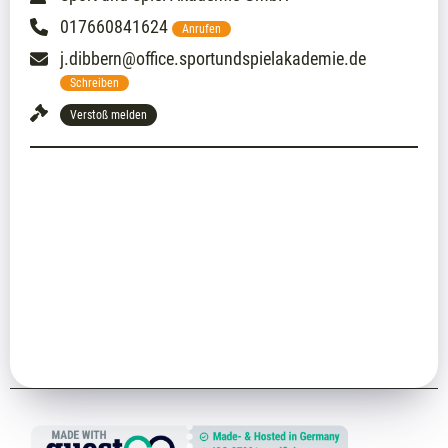
017660841624
Anrufen
j.dibbern@office.sportundspielakademie.de
Schreiben
Verstoß melden