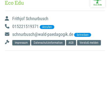
Eco Edu
Frithjof Schnurbusch
015221519371
Anrufen
schnurbusch@wald-paedagogik.de
Schreiben
Impressum
Datenschutzinformation
AGB
Verstoß melden