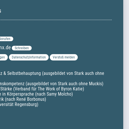
s
Anrufen
mx.de
Schreiben
gen
Datenschutzinformation
Verstoß melden
enz & Selbstbehauptung (ausgebildet von Stark auch ohne 
enskompetenz (ausgebildet von Stark auch ohne Muckis)

Stärke (Verband für The Work of Byron Katie)

e in Körpersprache (nach Samy Molcho)

ik (nach René Borbonus)

versität Regensburg)