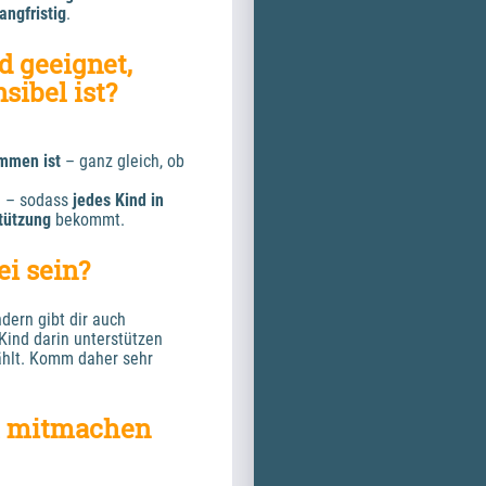
langfristig
.
 geeignet, 
sibel ist?
ommen ist
 – ganz gleich, ob 
g – sodass 
jedes Kind in 
tützung 
bekommt.
ei sein?
dern gibt dir auch 
ind darin unterstützen 
ählt. Komm daher sehr 
t mitmachen 