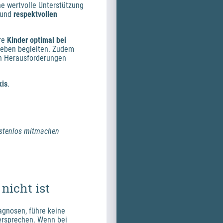
ne wertvolle Unterstützung 
 und 
respektvollen 
re 
Kinder optimal bei 
Leben begleiten. Zudem 
en Herausforderungen 
kis
.
ostenlos mitmachen
nicht ist
agnosen, führe keine 
ersprechen. Wenn bei 