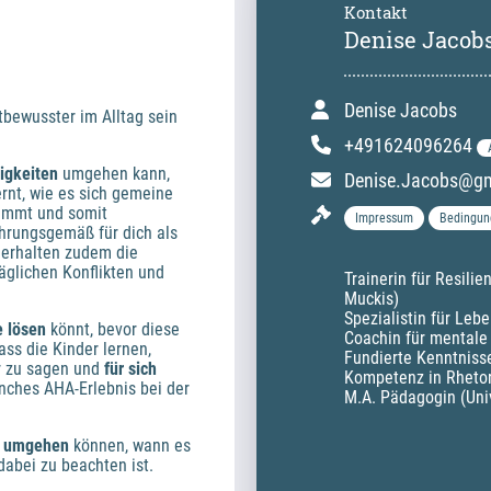
Kontakt
Denise Jacob
Denise Jacobs
tbewusster im Alltag sein 
+491624096264
tigkeiten 
umgehen kann, 
Denise.Jacobs@g
rnt, wie es sich gemeine 
immt und somit 
Impressum
Bedingun
ahrungsgemäß für dich als 
 erhalten zudem die 
täglichen Konflikten und 
Trainerin für Resili
 
Muckis)

Spezialistin für Leb
e lösen
 könnt, bevor diese 
Coachin für mentale 
schlimmer werden. Ein wichtiger Teil des Kurses ist, dass die Kinder lernen, 
Fundierte Kenntniss
r zu sagen und 
für sich 
Kompetenz in Rhetor
nches AHA-Erlebnis bei der 
M.A. Pädagogin (Uni
 umgehen 
können, wann es 
abei zu beachten ist. 