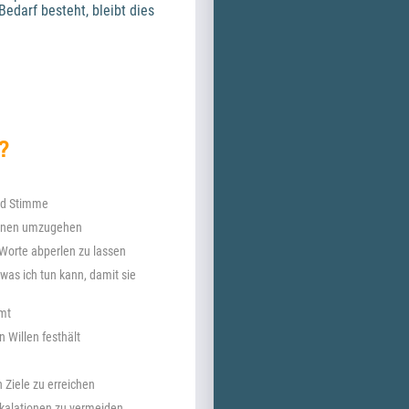
darf besteht, bleibt dies 
?
und Stimme
tionen umzugehen
Worte abperlen zu lassen
s ich tun kann, damit sie 
mmt
 Willen festhält
Ziele zu erreichen
skalationen zu vermeiden