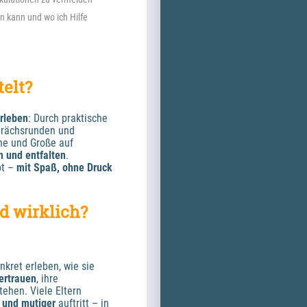
n kann und wo ich Hilfe 
elt? 
rleben
: Durch praktische 
prächsrunden und 
e und Große auf 
n und entfalten
.
t – 
mit Spaß, ohne Druck
d wirklich?
Die Kursinhalte sind so gestaltet, dass Kinder ganz konkret erleben, wie sie 
ertrauen
, ihre 
tehen. Viele Eltern 
r und mutiger 
auftritt – in 