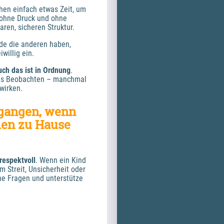
en einfach etwas Zeit, um 
 ohne Druck und ohne 
aren, sicheren Struktur.
de die anderen haben, 
willig ein.
uch das ist in Ordnung
. 
chs Beobachten – manchmal 
wirken.
gangen, wenn 
en zu Hause 
respektvoll
. Wenn ein Kind 
 Streit, Unsicherheit oder 
ne Fragen und unterstütze 