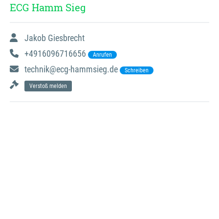
ECG Hamm Sieg
Jakob Giesbrecht
+4916096716656
Anrufen
technik@ecg-hammsieg.de
Schreiben
Verstoß melden