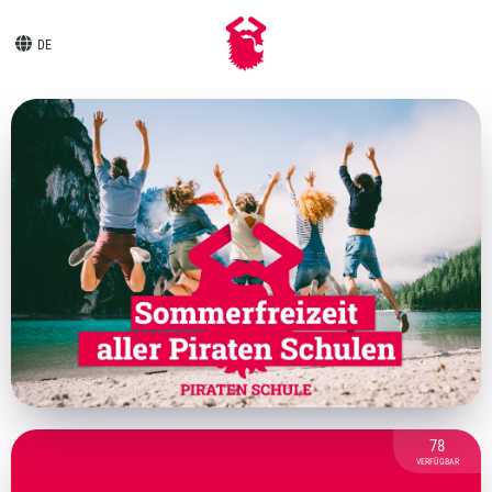
DE
78
VERFÜGBAR