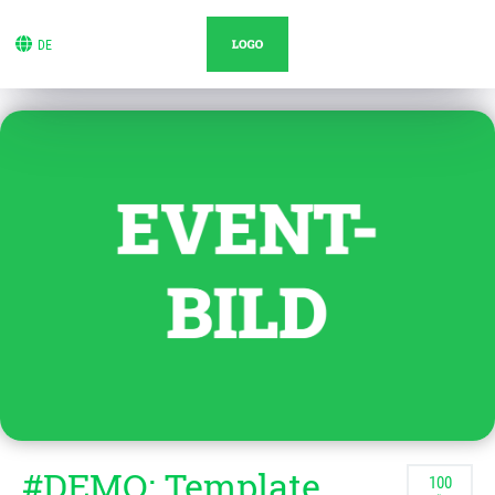
DE
#DEMO: Template
100